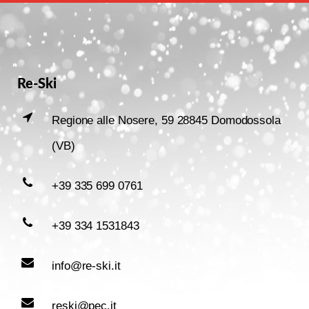
Re-Ski
Regione alle Nosere, 59 28845 Domodossola
(VB)
+39 335 699 0761
+39 334 1531843
info@re-ski.it
reski@pec.it